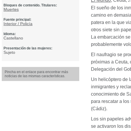
El Mundo
,
Ceuta
,
2
Bloques de contenido. Titulares:
El sueño de los inm
Muertes
camino en demasiad
Fuente principal:
patera en la que vi
Interior / Policía
otros siete sin pap
Idioma:
La embarcación se t
Castellano
probablemente vol
Presentación de las mujeres:
Sujeto
El naufragio se pro
próximas a Ceuta, 
Delegación del Gob
Pincha en el enlace para encontrar más
noticias de las mismas características.
Un helicóptero de la
inmigrantes y recla
conocimiento de Sa
para rescatar a los
(Cádiz).
Los sin papeles ad
se activaron los di