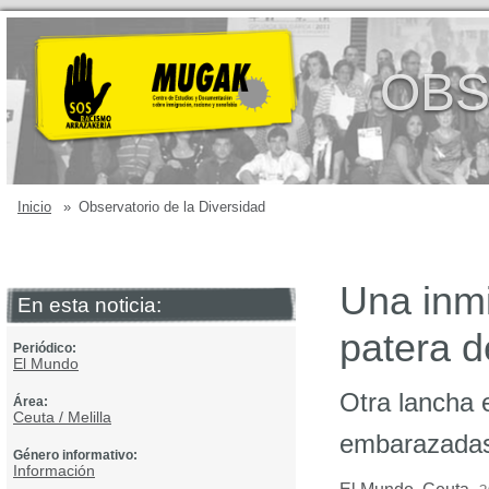
OBS
Inicio
»
Observatorio de la Diversidad
Una inmi
En esta noticia:
patera d
Periódico:
El Mundo
Otra lancha 
Área:
Ceuta / Melilla
embarazadas,
Género informativo:
Información