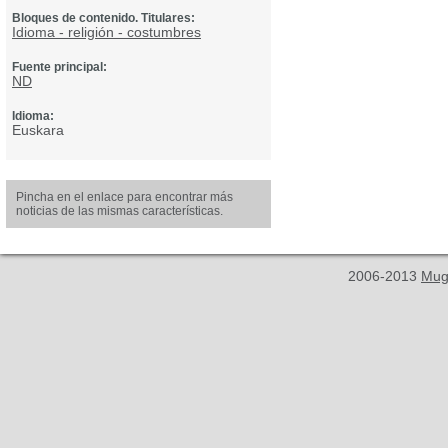
Bloques de contenido. Titulares:
Idioma - religión - costumbres
Fuente principal:
ND
Idioma:
Euskara
Pincha en el enlace para encontrar más
noticias de las mismas características.
2006-2013
Mug