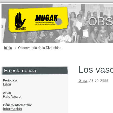
OBS
Inicio
»
Observatorio de la Diversidad
Los vasc
En esta noticia:
Gara
,
Periódico:
21-12-2004
Gara
Área:
País Vasco
Género informativo:
Información