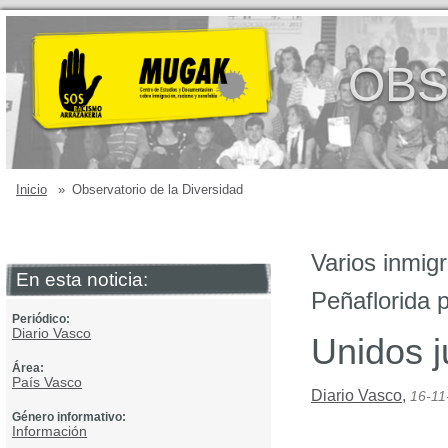
OBS
Inicio
»
Observatorio de la Diversidad
Varios inmigr
En esta noticia:
Peñaflorida 
Periódico:
Diario Vasco
Unidos j
Área:
País Vasco
Diario Vasco
,
16-11
Género informativo:
Información