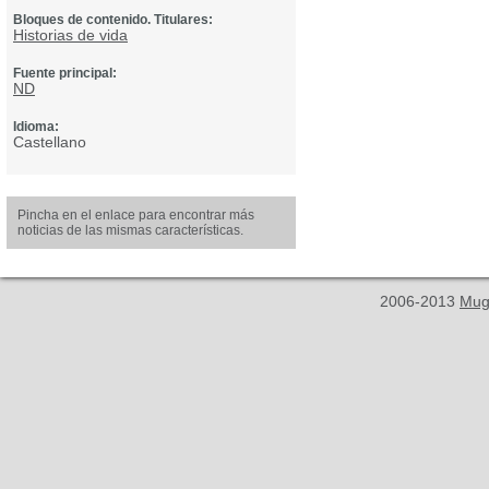
Bloques de contenido. Titulares:
Historias de vida
Fuente principal:
ND
Idioma:
Castellano
Pincha en el enlace para encontrar más
noticias de las mismas características.
2006-2013
Mug