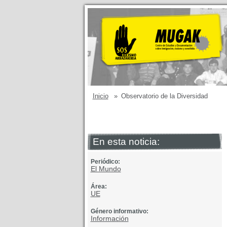
Inicio
»
Observatorio de la Diversidad
En esta noticia:
Periódico:
El Mundo
Área:
UE
Género informativo:
Información