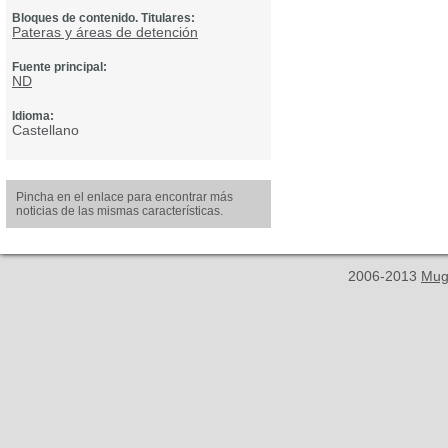
Bloques de contenido. Titulares:
Pateras y áreas de detención
Fuente principal:
ND
Idioma:
Castellano
Pincha en el enlace para encontrar más
noticias de las mismas características.
2006-2013
Mug