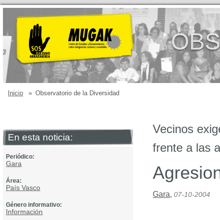
OBS
Inicio
»
Observatorio de la Diversidad
Vecinos exige
En esta noticia:
frente a las 
Periódico:
Gara
Agresion
Área:
País Vasco
Gara
,
07-10-2004
Género informativo:
Información