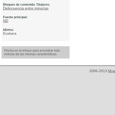
Bloques de contenido. Titulares:
Delincuencia entre minorías
Fuente principal:
ND
Idioma:
Euskara
Pincha en el enlace para encontrar más
noticias de las mismas características.
2006-2013
Mug