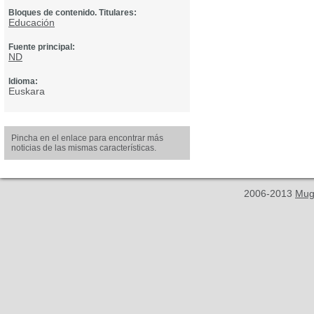
Bloques de contenido. Titulares:
Educación
Fuente principal:
ND
Idioma:
Euskara
Pincha en el enlace para encontrar más
noticias de las mismas características.
2006-2013
Mug