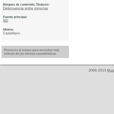
Bloques de contenido. Titulares:
Delincuencia entre minorías
Fuente principal:
ND
Idioma:
Castellano
Pincha en el enlace para encontrar más
noticias de las mismas características.
2006-2013
Mug