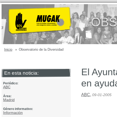
OBS
Inicio
»
Observatorio de la Diversidad
El Ayun
En esta noticia:
en ayuda
Periódico:
ABC
ABC
,
09-01-2005
Área:
Madrid
Género informativo:
Información