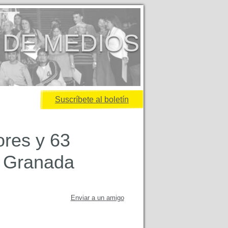
 DE MEDIOS
Suscríbete al boletín
ores y 63
n Granada
Enviar a un amigo