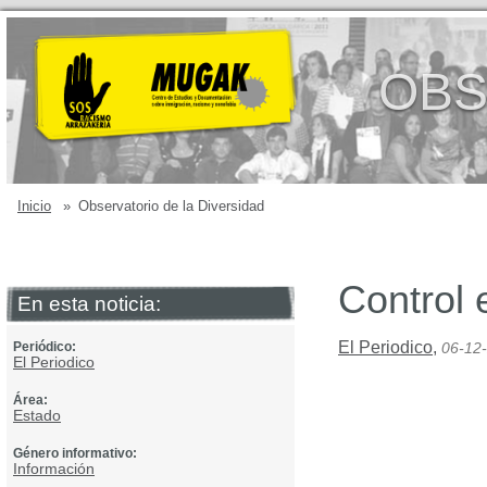
OBS
Inicio
»
Observatorio de la Diversidad
Control 
En esta noticia:
El Periodico
,
Periódico:
06-12
El Periodico
Área:
Estado
Género informativo:
Información