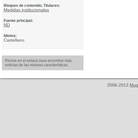
Bloques de contenido. Titulares:
Medidas institucionales
Fuente principal:
ND
Idioma:
Castellano
Pincha en el enlace para encontrar más
noticias de las mismas características.
2006-2013
Mug