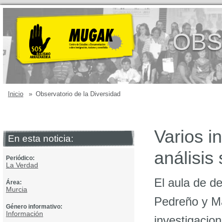
OBS
Inicio
»
Observatorio de la Diversidad
Varios i
En esta noticia:
análisis
Periódico:
La Verdad
El aula de d
Área:
Murcia
Pedreño y Ma
Género informativo:
Información
investigacio