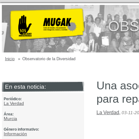
OBS
Inicio
»
Observatorio de la Diversidad
Una asoc
En esta noticia:
para rep
Periódico:
La Verdad
La Verdad
,
03-11-2
Área:
Murcia
Género informativo:
Información