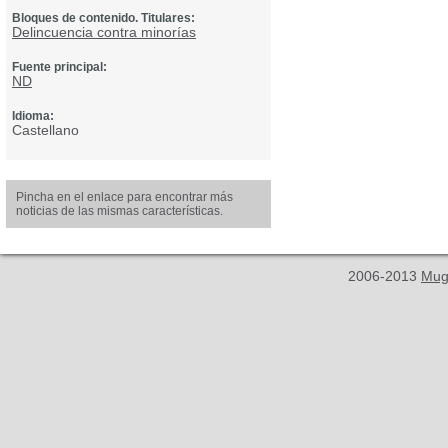
Bloques de contenido. Titulares:
Delincuencia contra minorías
Fuente principal:
ND
Idioma:
Castellano
Pincha en el enlace para encontrar más
noticias de las mismas características.
2006-2013
Mug