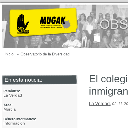
OBS
Inicio
»
Observatorio de la Diversidad
El coleg
En esta noticia:
inmigran
Periódico:
La Verdad
La Verdad
,
02-11-2
Área:
Murcia
Género informativo:
Información