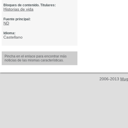
Bloques de contenido. Titulares:
Historias de vida
Fuente principal:
ND
Idioma:
Castellano
Pincha en el enlace para encontrar más
noticias de las mismas características.
2006-2013
Mug