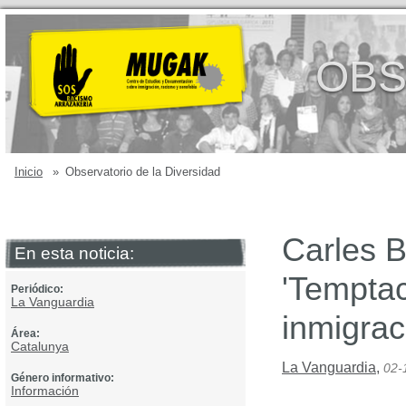
OBS
Inicio
»
Observatorio de la Diversidad
Carles B
En esta noticia:
'Temptac
Periódico:
La Vanguardia
inmigrac
Área:
Catalunya
La Vanguardia
,
02-
Género informativo:
Información