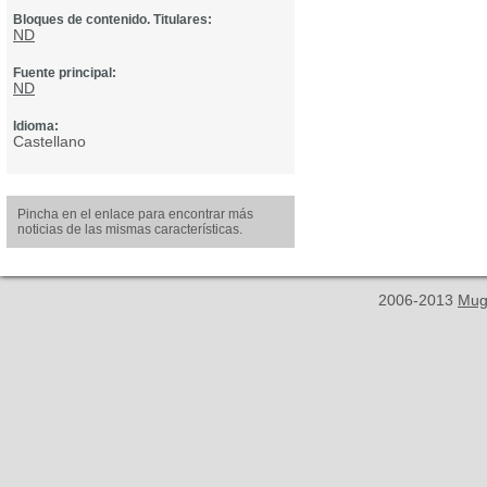
Bloques de contenido. Titulares:
ND
Fuente principal:
ND
Idioma:
Castellano
Pincha en el enlace para encontrar más
noticias de las mismas características.
2006-2013
Mug