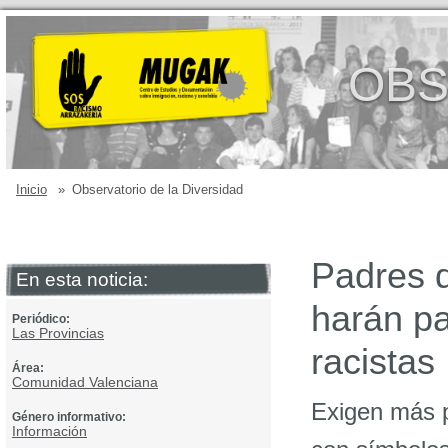
OBS
Inicio
»
Observatorio de la Diversidad
Padres d
En esta noticia:
harán pa
Periódico:
Las Provincias
racistas
Área:
Comunidad Valenciana
Exigen más pr
Género informativo:
Información