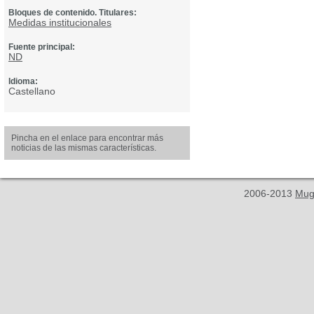
Bloques de contenido. Titulares:
Medidas institucionales
Fuente principal:
ND
Idioma:
Castellano
Pincha en el enlace para encontrar más
noticias de las mismas características.
2006-2013
Mug