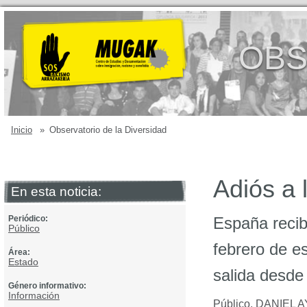
OBS
Inicio
»
Observatorio de la Diversidad
Adiós a 
En esta noticia:
Periódico:
España recib
Público
febrero de e
Área:
Estado
salida desde
Género informativo:
Información
Público
,
DANIEL 