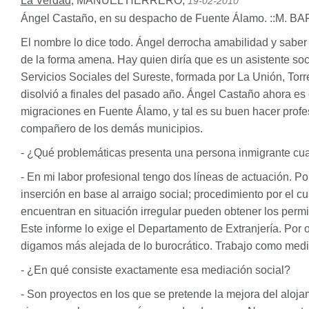
La Verdad
,
MANUEL HERRERO
,
19-02-2010
Ángel Castaño, en su despacho de Fuente Álamo. ::M.
BA
El nombre lo dice todo. Ángel derrocha amabilidad y saber e
de la forma amena. Hay quien diría que es un asistente so
Servicios Sociales del Sureste, formada por La Unión, Tor
disolvió a finales del pasado año. Ángel Castaño ahora es 
migraciones en Fuente Álamo, y tal es su buen hacer prof
compañero de los demás municipios.
- ¿Qué problemáticas presenta una persona inmigrante cua
- En mi labor profesional tengo dos líneas de actuación. Por
inserción en base al arraigo social; procedimiento por el c
encuentran en situación irregular pueden obtener los permi
Este informe lo exige el Departamento de Extranjería. Por o
digamos más alejada de lo burocrático. Trabajo como medi
- ¿En qué consiste exactamente esa mediación social?
- Son proyectos en los que se pretende la mejora del aloja