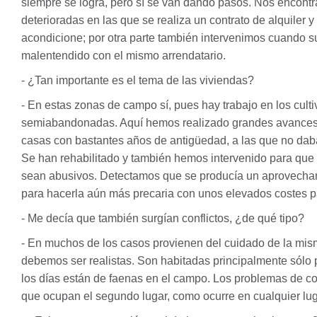
siempre se logra, pero sí se van dando pasos. Nos encont
deterioradas en las que se realiza un contrato de alquiler 
acondicione; por otra parte también intervenimos cuando su
malentendido con el mismo arrendatario.
- ¿Tan importante es el tema de las viviendas?
- En estas zonas de campo sí, pues hay trabajo en los cult
semiabandonadas. Aquí hemos realizado grandes avances,
casas con bastantes años de antigüedad, a las que no daba 
Se han rehabilitado y también hemos intervenido para que 
sean abusivos. Detectamos que se producía un aprovecham
para hacerla aún más precaria con unos elevados costes p
- Me decía que también surgían conflictos, ¿de qué tipo?
- En muchos de los casos provienen del cuidado de la mis
debemos ser realistas. Son habitadas principalmente sólo 
los días están de faenas en el campo. Los problemas de co
que ocupan el segundo lugar, como ocurre en cualquier lug