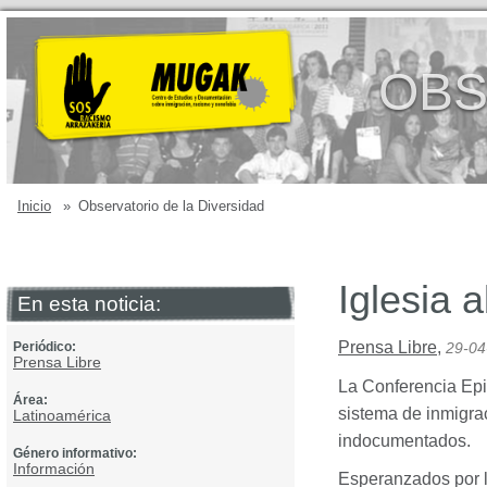
OBS
Inicio
»
Observatorio de la Diversidad
Iglesia 
En esta noticia:
Prensa Libre
,
Periódico:
29-04
Prensa Libre
La Conferencia Ep
Área:
sistema de inmigrac
Latinoamérica
indocumentados.
Género informativo:
Información
Esperanzados por l