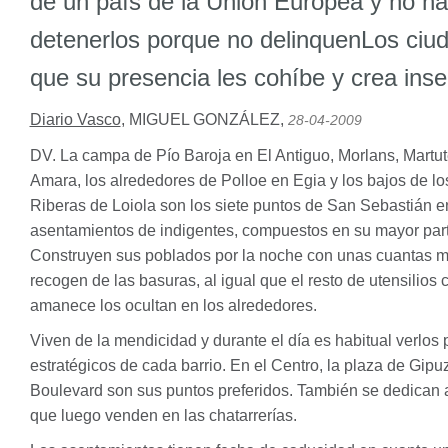
de un país de la Unión Europea y no ha
detenerlos porque no delinquenLos ciu
que su presencia les cohíbe y crea ins
Diario Vasco
,
MIGUEL GONZÁLEZ
,
28-04-2009
DV. La campa de Pío Baroja en El Antiguo, Morlans, Martu
Amara, los alrededores de Polloe en Egia y los bajos de lo
Riberas de Loiola son los siete puntos de San Sebastián e
asentamientos de indigentes, compuestos en su mayor part
Construyen sus poblados por la noche con unas cuantas m
recogen de las basuras, al igual que el resto de utensilios 
amanece los ocultan en los alrededores.
Viven de la mendicidad y durante el día es habitual verlos
estratégicos de cada barrio. En el Centro, la plaza de Gipu
Boulevard son sus puntos preferidos. También se dedican 
que luego venden en las chatarrerías.