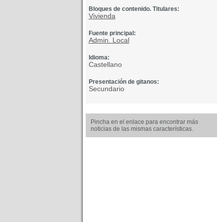
Bloques de contenido. Titulares:
Vivienda
Fuente principal:
Admin. Local
Idioma:
Castellano
Presentación de gitanos:
Secundario
Pincha en el enlace para encontrar más
noticias de las mismas características.