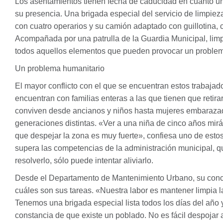
Los asentamientos tienen fecha de caducidad en cuanto un
su presencia. Una brigada especial del servicio de limpi
con cuatro operarios y su camión adaptado con guillotina, ce
Acompañada por una patrulla de la Guardia Municipal, limpi
todos aquellos elementos que pueden provocar un problema
Un problema humanitario
El mayor conflicto con el que se encuentran estos trabajad
encuentran con familias enteras a las que tienen que retir
conviven desde ancianos y niños hasta mujeres embarazad
generaciones distintas. «Ver a una niña de cinco años mirá
que despejar la zona es muy fuerte», confiesa uno de esto
supera las competencias de la administración municipal, 
resolverlo, sólo puede intentar aliviarlo.
Desde el Departamento de Mantenimiento Urbano, su conce
cuáles son sus tareas. «Nuestra labor es mantener limpia l
Tenemos una brigada especial lista todos los días del año
constancia de que existe un poblado. No es fácil despojar 