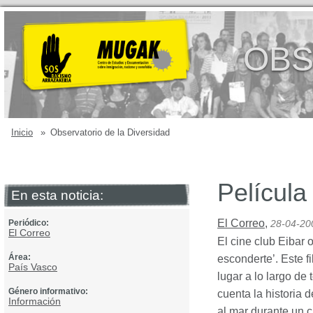
OBS
Inicio
»
Observatorio de la Diversidad
Película
En esta noticia:
El Correo
,
Periódico:
28-04-20
El Correo
El cine club Eibar
Área:
esconderte’. Este f
País Vasco
lugar a lo largo de 
Género informativo:
cuenta la historia
Información
al mar durante un c