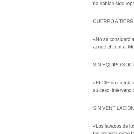
no habían sido repa
CUERPO
A
TIERR
«No se consideró a
acoge el centro. M
SIN
EQUIPO
SOCI
«El
CIE
no cuenta c
su caso, intervenci
SIN
VENTILACIO
«Los lavabos de lo
las prendas entre l