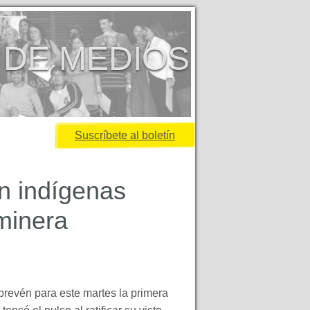
 DE MEDIOS
Suscríbete al boletín
n indígenas
 minera
prevén para este martes la primera