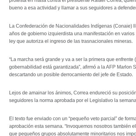
protesta en masa contra el presidente Rafael Correa, quien t
bueno a esa actividad y llamar a sus seguidores a defender
La Confederación de Nacionalidades Indígenas (Conaie) l
años de gobierno izquierdista una manifestación en varios p
ley que autoriza el ingreso de las trasnacionales mineras.
“La marcha será grande y va a ser la primera que enfrente (
gobernabilidad está garantizada”, afirmó a la
AFP
Marlon Sa
descartando un posible derrocamiento del jefe de Estado.
Lejos de amainar los ánimos, Correa endureció su posición 
seguidores la norma aprobada por el Legislativo la seman
El texto fue enviado con un “pequeño veto parcial” de form
aprobación esta semana. “Invoquemos nosotros también el der
que pequeños grupos absolutamente minoritarios nos impon