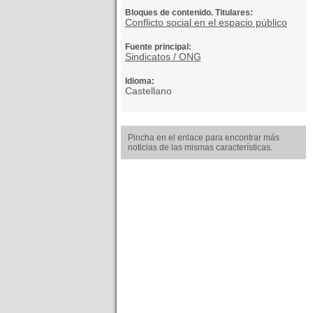
Bloques de contenido. Titulares:
Conflicto social en el espacio público
Fuente principal:
Sindicatos / ONG
Idioma:
Castellano
Pincha en el enlace para encontrar más
noticias de las mismas características.