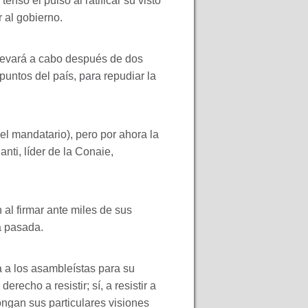
ensó el pulso al ratificar su visto
 al gobierno.
levará a cabo después de dos
untos del país, para repudiar la
el mandatario), pero por ahora la
nti, líder de la Conaie,
al firmar ante miles de sus
a pasada.
a a los asambleístas para su
echo a resistir; sí, a resistir a
gan sus particulares visiones