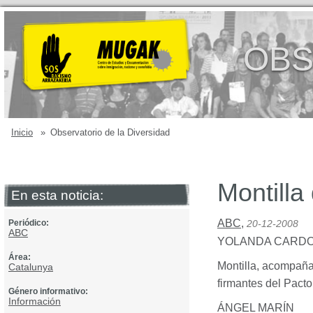
OBS
Inicio
»
Observatorio de la Diversidad
Montilla
En esta noticia:
ABC
,
Periódico:
20-12-2008
ABC
YOLANDA
CARD
Área:
Montilla, acompaña
Catalunya
firmantes del Pacto
Género informativo:
Información
ÁNGEL MARÍN