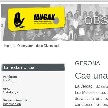
OBS
Inicio
»
Observatorio de la Diversidad
GERONA
En esta noticia:
Cae una
Periódico:
La Verdad
La Verdad
,
,
11-05-
Área:
Catalunya
Los Mossos d’Esqua
desarticular una r
Género informativo:
Información
carretera en Gerona