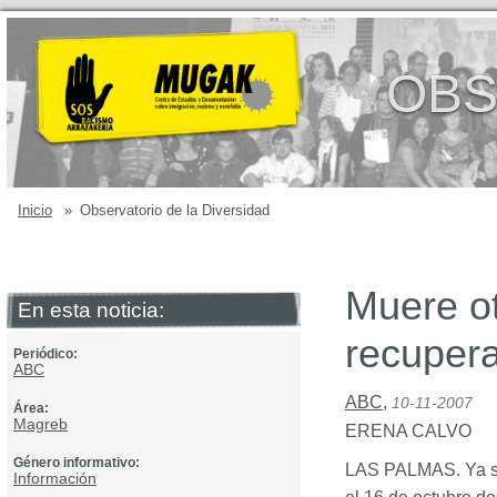
OBS
Inicio
»
Observatorio de la Diversidad
Muere ot
En esta noticia:
recuper
Periódico:
ABC
ABC
,
10-11-2007
Área:
Magreb
ERENA
CALVO
Género informativo:
LAS
PALMAS
. Ya 
Información