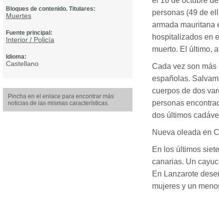
el 16 de octubre d
Bloques de contenido. Titulares:
personas (49 de ell
Muertes
armada mauritana e
Fuente principal:
hospitalizados en e
Interior / Policía
muerto. El último, a
Idioma:
Castellano
Cada vez son más l
españolas. Salvame
cuerpos de dos var
Pincha en el enlace para encontrar más
personas encontrada
noticias de las mismas características.
dos últimos cadáve
Nueva oleada en C
En los últimos sie
canarias. Un cayuc
En Lanzarote desem
mujeres y un menor.