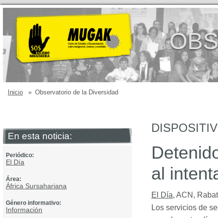
OBS
Inicio
»
Observatorio de la Diversidad
DISPOSITI
En esta noticia:
Detenido
Periódico:
El Día
al intent
Área:
África Sursahariana
El Día
,
ACN, Rabat
Género informativo:
Los servicios de se
Información