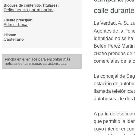
Bloques de contenido. Titulares:
calle durante
Delincuencia por minorías
Fuente principal:
La Verdad
,
A. S.
,
18
Admin. Local
Agentes de la Poli
Idioma:
identidad no se ha
Castellano
Belén Pérez Martíne
cuatro prendas de 
Pincha en el enlace para encontrar más
comerciales de la 
noticias de las mismas características.
La concejal de Seg
estación de autobu
llamada telefónica 
autobuses, de dos h
A partir de ese mom
que permitió la ide
cuyo interior enco