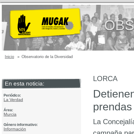
OBS
Inicio
»
Observatorio de la Diversidad
LORCA
En esta noticia:
Detiene
Periódico:
La Verdad
prendas 
Área:
Murcia
La Concejal
Género informativo:
Información
campaña para