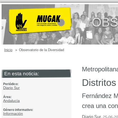
OBS
Inicio
»
Observatorio de la Diversidad
Metropolitan
En esta noticia:
Distrito
Periódico:
Diario Sur
Fernández Mo
Área:
Andalucía
crea una con
Género informativo:
Información
Diario Sur
,
25-06-2