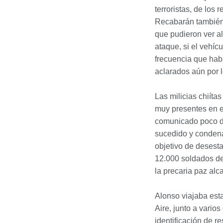
terroristas, de los 
Recabarán también 
que pudieron ver a
ataque, si el vehíc
frecuencia que habr
aclarados aún por l
Las milicias chiít
muy presentes en e
comunicado poco de
sucedido y condena
objetivo de desestab
12.000 soldados de
la precaria paz alc
Alonso viajaba est
Aire, junto a vario
identificación de r