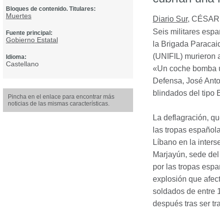
Bloques de contenido. Titulares:
Muertes
Diario Sur
,
CÉSAR
Seis militares espa
Fuente principal:
Gobierno Estatal
la Brigada Paracaid
(
UNIFIL
) murieron 
Idioma:
Castellano
«Un coche bomba u o
Defensa, José Anton
blindados del tipo
Pincha en el enlace para encontrar más
noticias de las mismas características.
La deflagración, qu
las tropas española
Líbano en la inters
Marjayún, sede del 
por las tropas esp
explosión que afect
soldados de entre 1
después tras ser tr