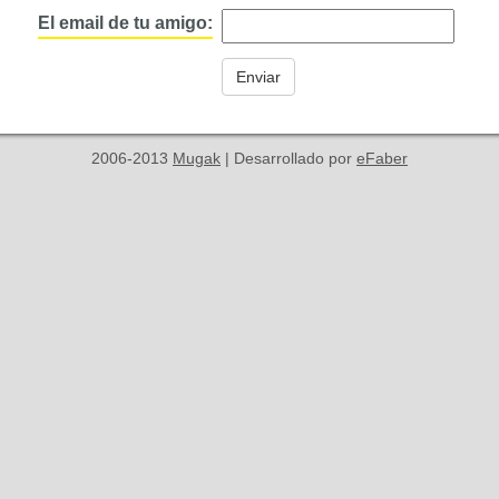
El email de tu amigo:
2006-2013
Mugak
| Desarrollado por
eFaber