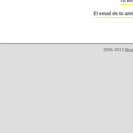
Tu em
El email de tu am
2006-2013
Mug