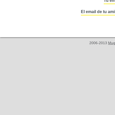
Tu em
El email de tu am
2006-2013
Mug