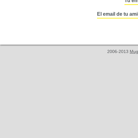
Tu em
El email de tu am
2006-2013
Mug