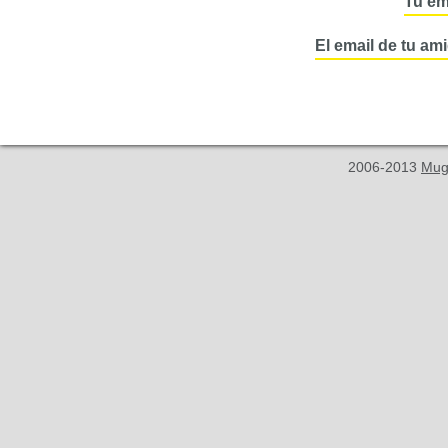
Tu em
El email de tu am
2006-2013
Mug