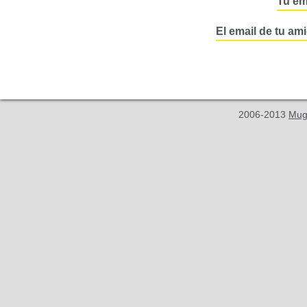
Tu em
El email de tu am
2006-2013
Mug