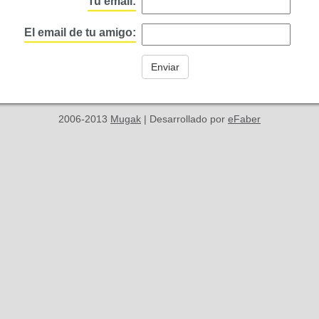
Tu email:
El email de tu amigo:
2006-2013
Mugak
| Desarrollado por
eFaber