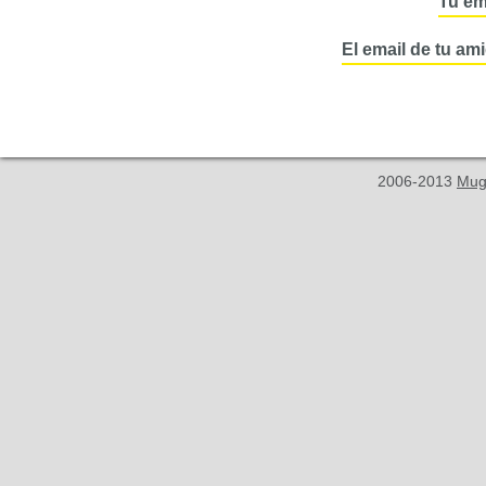
Tu em
El email de tu am
2006-2013
Mug