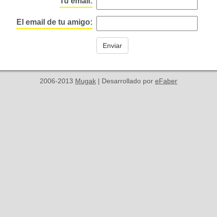
Tu email:
El email de tu amigo:
2006-2013
Mugak
| Desarrollado por
eFaber