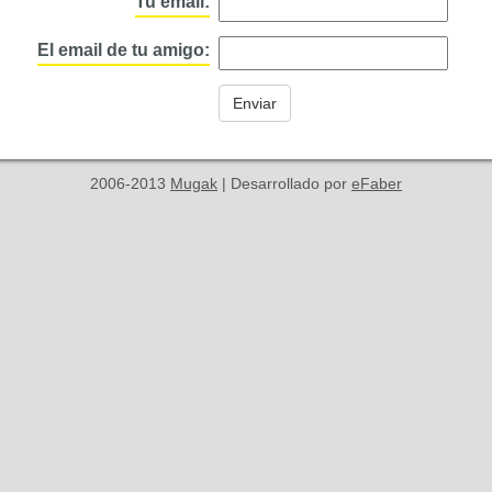
Tu email:
El email de tu amigo:
2006-2013
Mugak
| Desarrollado por
eFaber