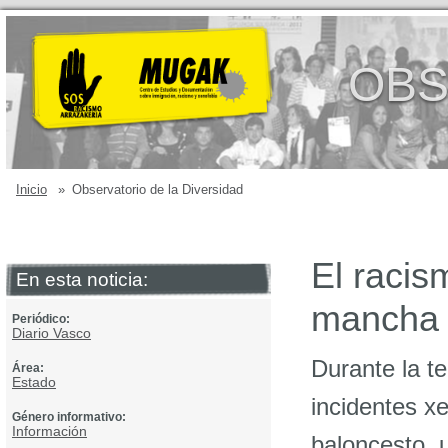
OBS
Inicio
»
Observatorio de la Diversidad
El racis
En esta noticia:
mancha m
Periódico:
Diario Vasco
Durante la 
Área:
Estado
incidentes xe
Género informativo:
Información
baloncesto, 