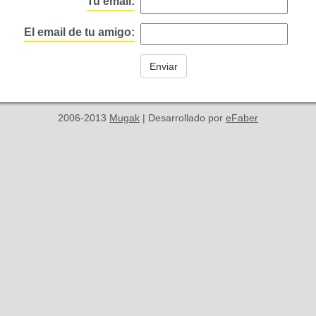
Tu email:
El email de tu amigo:
2006-2013
Mugak
| Desarrollado por
eFaber