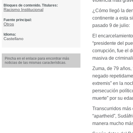
violencia más grave
Bloques de contenido. Titulares:
Racismo Institucional
¿Cómo llegó la den
continente a esta s
Fuente principal:
Otros
pasado 9 de julio:
Idioma:
El encarcelamient
Castellano
“presidente del pu
corrupción, fue el 
masiva de criminal
Pincha en el enlace para encontrar más
noticias de las mismas características.
Zuma, de 79 años, f
negado repetidamen
extremis” en la noc
persecución polític
muerte” por su edad
Transcurridos más d
“apartheid”, Sudáfr
manera mucho más 