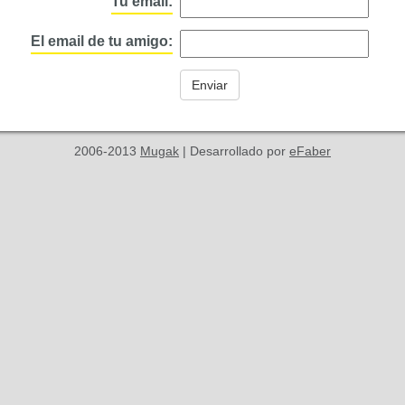
Tu email:
El email de tu amigo:
2006-2013
Mugak
| Desarrollado por
eFaber