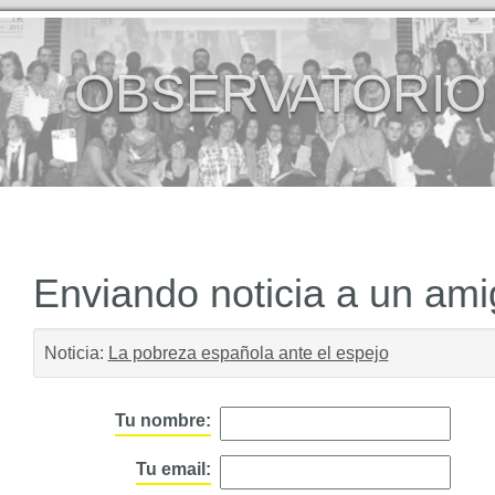
OBSERVATORIO
Enviando noticia a un am
Noticia:
La pobreza española ante el espejo
Tu nombre:
Tu email: