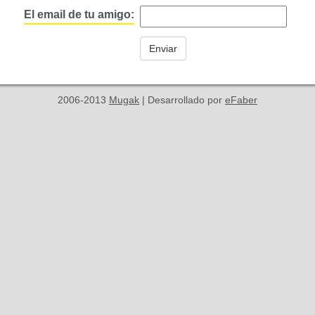
El email de tu amigo:
2006-2013
Mugak
| Desarrollado por
eFaber