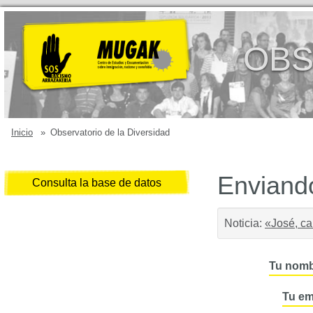
OBS
Inicio
»
Observatorio de la Diversidad
Enviando
Consulta la base de datos
Noticia:
«José, c
Tu nomb
Tu em