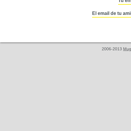
Tu em
El email de tu am
2006-2013
Mug