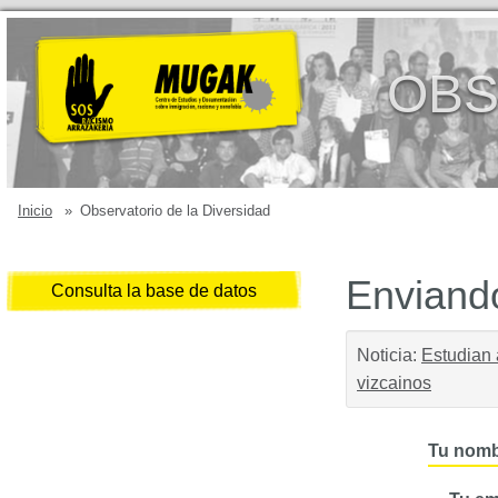
OBS
Inicio
»
Observatorio de la Diversidad
Enviando
Consulta la base de datos
Noticia:
Estudian 
vizcainos
Tu nomb