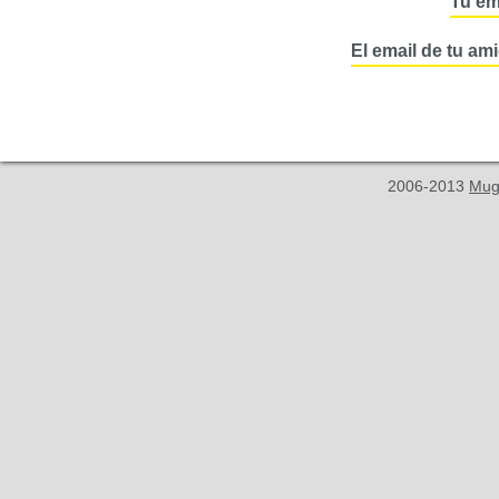
Tu em
El email de tu am
2006-2013
Mug